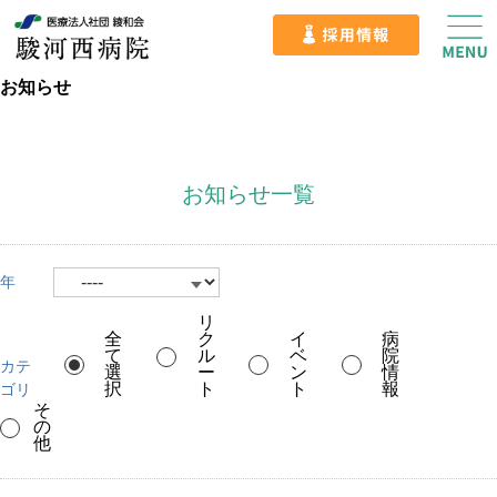
お知らせ
お知らせ一覧
年
リ
全
ク
イ
病
て
ル
ベ
院
カテ
選
ー
ン
情
択
ト
ト
報
ゴリ
そ
の
他