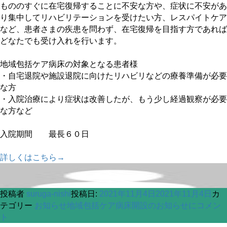
もののすぐに在宅復帰することに不安な方や、症状に不安があ
り集中してリハビリテーションを受けたい方、レスパイトケア
など、患者さまの疾患を問わず、在宅復帰を目指す方であれば
どなたでも受け入れを行います。
地域包括ケア病床の対象となる患者様
・自宅退院や施設退院に向けたリハビリなどの療養準備が必要
な方
・入院治療により症状は改善したが、もう少し経過観察が必要
な方など
入院期間 最長６０日
詳しくはこちら→
投稿者
suruga-nishi
投稿日:
2021年11月4日
2021年11月4日
カ
テゴリー
お知らせ
地域包括ケア病床開設のお知らせに
コメン
ト