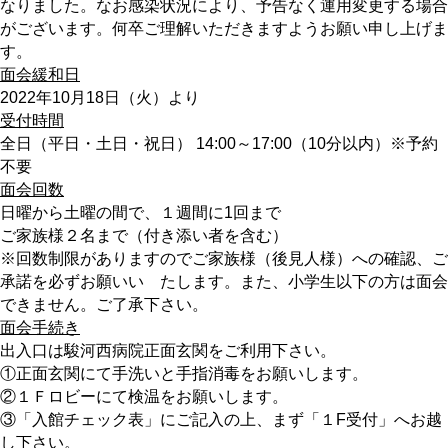
なりました。なお感染状況により、予告なく運用変更する場合
がございます。何卒ご理解いただきますようお願い申し上げま
す。
面会緩和日
2022年10月18日（火）より
受付時間
全日（平日・土日・祝日） 14:00～17:00（10分以内）※予約
不要
面会回数
日曜から土曜の間で、１週間に1回まで
ご家族様２名まで（付き添い者を含む）
※回数制限がありますのでご家族様（後見人様）への確認、ご
承諾を必ずお願いい たします。また、小学生以下の方は面会
できません。ご了承下さい。
面会手続き
出入口は駿河西病院正面玄関をご利用下さい。
①正面玄関にて手洗いと手指消毒をお願いします。
②１Ｆロビーにて検温をお願いします。
③「入館チェック表」にご記入の上、まず「１F受付」へお越
し下さい。