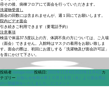
④その後、病棟フロアにて面会を行っていただきます。
洗濯物受渡し
面会の回数には含まれませんが、週１回にてお願いします。
院内ビデオ面会
引き続きご利用できます（要電話予約）
注意事項
検温で体温37.5度以上の方、体調不良の方については、ご入場
（面会）できません。入館時はマスクの着用をお願い致しま
す。面会の際は、初回にお渡しする「洗濯物及び面会許可証」
を首にかけて下さい。
投稿者
suruga-nishi
投稿日:
2022年11月4日
2022年11月4日
カ
テゴリー
お知らせ
令和４年１０月１８日（火）より面会禁止
の一部緩和をいたしました。に
コメント