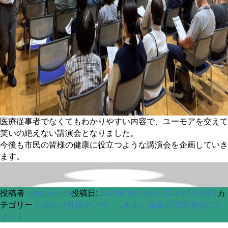
医療従事者でなくてもわかりやすい内容で、ユーモアを交えて
笑いの絶えない講演会となりました。
今後も市民の皆様の健康に役立つような講演会を企画していき
ます。
投稿者
suruga-nishi
投稿日:
2023年10月18日
2023年11月6日
カ
テゴリー
お知らせ
社協やいづ ふれあい福祉月間講演会に
コ
メント